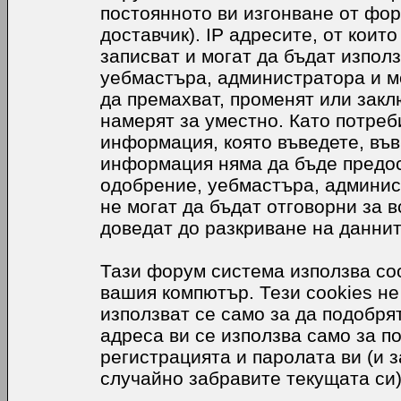
постоянното ви изгонване от фор
доставчик). IP адресите, от коит
записват и могат да бъдат използ
уебмастъра, администратора и м
да премахват, променят или закл
намерят за уместно. Като потреб
информация, която въведете, във
информация няма да бъде предос
одобрение, уебмастъра, админис
не могат да бъдат отговорни за в
доведат до разкриване на даннит
Тази форум система използва coo
вашия компютър. Тези cookies не
използват се само за да подобр
адреса ви се използва само за п
регистрацията и паролата ви (и 
случайно забравите текущата си)