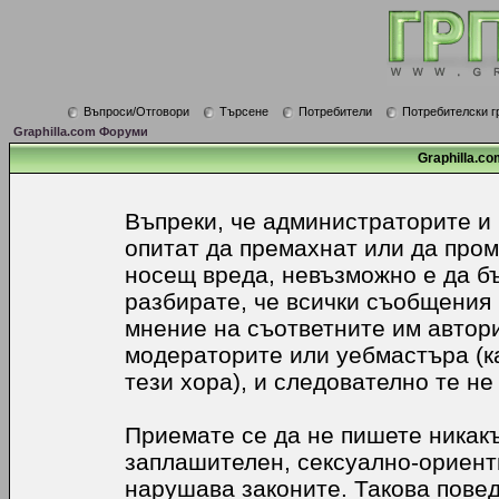
Въпроси/Отговори
Търсене
Потребители
Потребителски г
Graphilla.com Форуми
Graphilla.co
Въпреки, че администраторите и
опитат да премахнат или да про
носещ вреда, невъзможно е да б
разбирате, че всички съобщения
мнение на съответните им автори
модераторите или уебмастъра (к
тези хора), и следователно те не
Приемате се да не пишете никакъ
заплашителен, сексуално-ориенти
нарушава законите. Такова пове