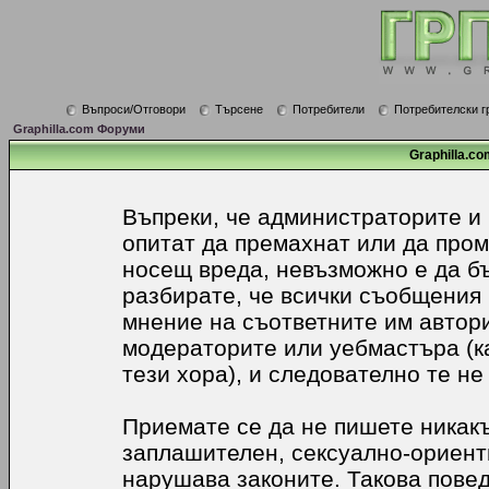
Въпроси/Отговори
Търсене
Потребители
Потребителски г
Graphilla.com Форуми
Graphilla.co
Въпреки, че администраторите и
опитат да премахнат или да про
носещ вреда, невъзможно е да б
разбирате, че всички съобщения
мнение на съответните им автори
модераторите или уебмастъра (к
тези хора), и следователно те не
Приемате се да не пишете никакъ
заплашителен, сексуално-ориенти
нарушава законите. Такова пове