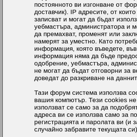
постоянното ви изгонване от фор
доставчик). IP адресите, от коит
записват и могат да бъдат използ
уебмастъра, администратора и м
да премахват, променят или закл
намерят за уместно. Като потреб
информация, която въведете, във
информация няма да бъде предос
одобрение, уебмастъра, админис
не могат да бъдат отговорни за в
доведат до разкриване на даннит
Тази форум система използва coo
вашия компютър. Тези cookies не
използват се само за да подобр
адреса ви се използва само за п
регистрацията и паролата ви (и 
случайно забравите текущата си)