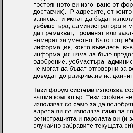
постоянното ви изгонване от фор
доставчик). IP адресите, от коит
записват и могат да бъдат използ
уебмастъра, администратора и м
да премахват, променят или закл
намерят за уместно. Като потреб
информация, която въведете, във
информация няма да бъде предос
одобрение, уебмастъра, админис
не могат да бъдат отговорни за в
доведат до разкриване на даннит
Тази форум система използва coo
вашия компютър. Тези cookies не
използват се само за да подобр
адреса ви се използва само за п
регистрацията и паролата ви (и 
случайно забравите текущата си)