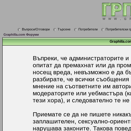
Въпроси/Отговори
Търсене
Потребители
Потребителски г
Graphilla.com Форуми
Graphilla.co
Въпреки, че администраторите и
опитат да премахнат или да про
носещ вреда, невъзможно е да б
разбирате, че всички съобщения
мнение на съответните им автори
модераторите или уебмастъра (к
тези хора), и следователно те не
Приемате се да не пишете никакъ
заплашителен, сексуално-ориенти
нарушава законите. Такова пове