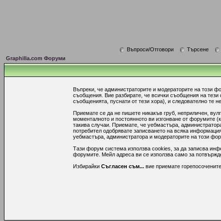
Въпроси/Отговори
Търсене
Graphilla.com Форуми
Въпреки, че администраторите и модераторите на този ф
съобщения. Вие разбирате, че всички съобщения на тези
съобщенията, пуснати от тези хора), и следователно те не
Приемате се да не пишете никакъв груб, неприличен, вул
моменталното и постоянното ви изгонване от форумите (к
такива случаи. Приемате, че уебмастъра, администратора
потребител одобрявате записването на всяка информация,
уебмастъра, администратора и модераторите на този форум
Тази форум система използва cookies, за да записва инф
форумите. Мейл адреса ви се използва само за потвържден
Избирайки
Съгласен съм...
вие приемате горепосочените