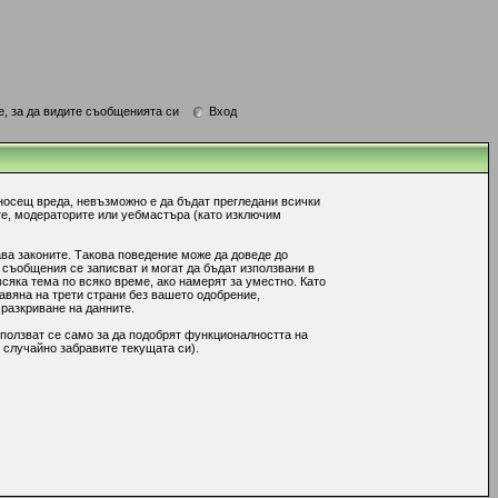
е, за да видите съобщенията си
Вход
носещ вреда, невъзможно е да бъдат прегледани всички
те, модераторите или уебмастъра (като изключим
ава законите. Такова поведение може да доведе до
 съобщения се записват и могат да бъдат използвани в
сяка тема по всяко време, ако намерят за уместно. Като
авяна на трети страни без вашето одобрение,
 разкриване на данните.
ползват се само за да подобрят функционалността на
 случайно забравите текущата си).