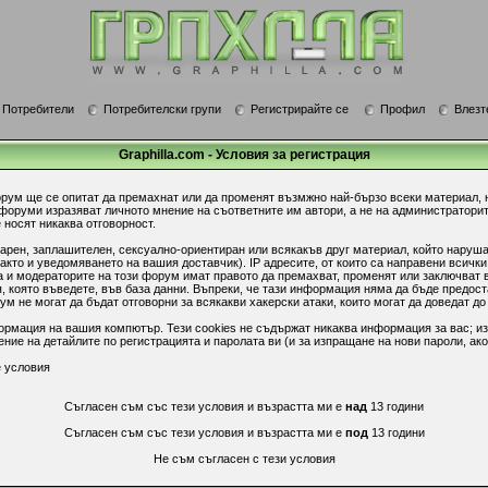
Потребители
Потребителски групи
Регистрирайте се
Профил
Влезт
Graphilla.com - Условия за регистрация
орум ще се опитат да премахнат или да променят възмжно най-бързо всеки материал, 
 форуми изразяват личното мнение на съответните им автори, а не на администратори
 носят никаква отговорност.
гарен, заплашителен, сексуално-ориентиран или всякакъв друг материал, който наруш
акто и уведомяването на вашия доставчик). IP адресите, от които са направени всички
 и модераторите на този форум имат правото да премахват, променят или заключват в
 която въведете, във база данни. Въпреки, че тази информация няма да бъде предост
 не могат да бъдат отговорни за всякакви хакерски атаки, които могат да доведат до
ормация на вашия компютър. Тези cookies не съдържат никаква информация за вас; из
ие на детайлите по регистрацията и паролата ви (и за изпращане на нови пароли, ако
 условия
Съгласен съм със тези условия и възрастта ми е
над
13 години
Съгласен съм със тези условия и възрастта ми е
под
13 години
Не съм съгласен с тези условия