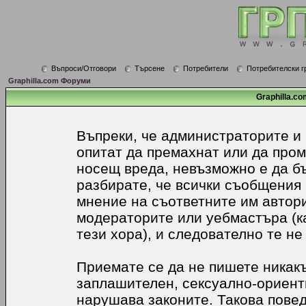
Въпроси/Отговори
Търсене
Потребители
Потребителски г
Graphilla.com Форуми
Graphilla.co
Въпреки, че администраторите и
опитат да премахнат или да про
носещ вреда, невъзможно е да б
разбирате, че всички съобщения
мнение на съответните им автори
модераторите или уебмастъра (к
тези хора), и следователно те не
Приемате се да не пишете никакъ
заплашителен, сексуално-ориенти
нарушава законите. Такова пове