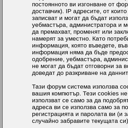
постоянното ви изгонване от фор
доставчик). IP адресите, от коит
записват и могат да бъдат използ
уебмастъра, администратора и м
да премахват, променят или закл
намерят за уместно. Като потреб
информация, която въведете, във
информация няма да бъде предос
одобрение, уебмастъра, админис
не могат да бъдат отговорни за в
доведат до разкриване на даннит
Тази форум система използва coo
вашия компютър. Тези cookies не
използват се само за да подобр
адреса ви се използва само за п
регистрацията и паролата ви (и 
случайно забравите текущата си)