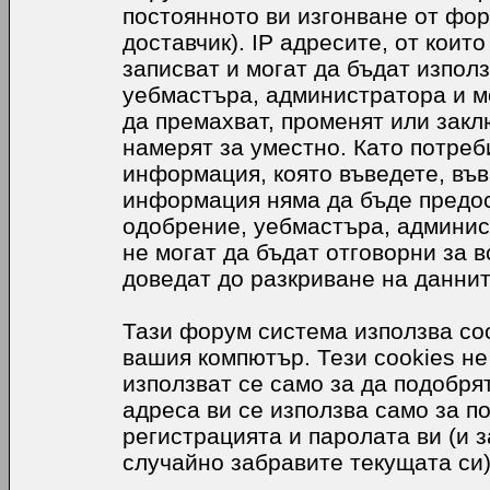
постоянното ви изгонване от фор
доставчик). IP адресите, от коит
записват и могат да бъдат използ
уебмастъра, администратора и м
да премахват, променят или закл
намерят за уместно. Като потреб
информация, която въведете, във
информация няма да бъде предос
одобрение, уебмастъра, админис
не могат да бъдат отговорни за в
доведат до разкриване на даннит
Тази форум система използва coo
вашия компютър. Тези cookies не
използват се само за да подобр
адреса ви се използва само за п
регистрацията и паролата ви (и 
случайно забравите текущата си)