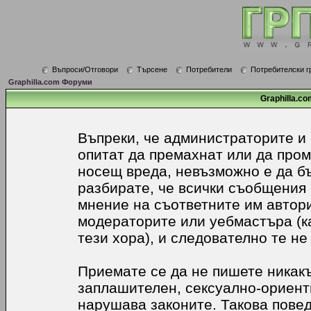
Въпроси/Отговори
Търсене
Потребители
Потребителски г
Graphilla.com Форуми
Graphilla.co
Въпреки, че администраторите и
опитат да премахнат или да про
носещ вреда, невъзможно е да б
разбирате, че всички съобщения
мнение на съответните им автори
модераторите или уебмастъра (к
тези хора), и следователно те не
Приемате се да не пишете никакъ
заплашителен, сексуално-ориенти
нарушава законите. Такова пове