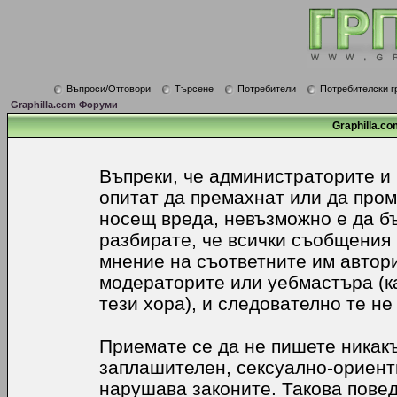
Въпроси/Отговори
Търсене
Потребители
Потребителски г
Graphilla.com Форуми
Graphilla.co
Въпреки, че администраторите и
опитат да премахнат или да про
носещ вреда, невъзможно е да б
разбирате, че всички съобщения
мнение на съответните им автори
модераторите или уебмастъра (к
тези хора), и следователно те не
Приемате се да не пишете никакъ
заплашителен, сексуално-ориенти
нарушава законите. Такова пове