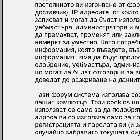
постоянното ви изгонване от фор
доставчик). IP адресите, от коит
записват и могат да бъдат използ
уебмастъра, администратора и м
да премахват, променят или закл
намерят за уместно. Като потреб
информация, която въведете, във
информация няма да бъде предос
одобрение, уебмастъра, админис
не могат да бъдат отговорни за в
доведат до разкриване на даннит
Тази форум система използва coo
вашия компютър. Тези cookies не
използват се само за да подобр
адреса ви се използва само за п
регистрацията и паролата ви (и 
случайно забравите текущата си)