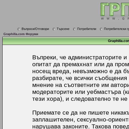
Въпроси/Отговори
Търсене
Потребители
Потребителски г
Graphilla.com Форуми
Graphilla.co
Въпреки, че администраторите и
опитат да премахнат или да про
носещ вреда, невъзможно е да б
разбирате, че всички съобщения
мнение на съответните им автори
модераторите или уебмастъра (к
тези хора), и следователно те не
Приемате се да не пишете никакъ
заплашителен, сексуално-ориенти
нарушава законите. Такова пове