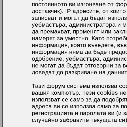
постоянното ви изгонване от фор
доставчик). IP адресите, от коит
записват и могат да бъдат използ
уебмастъра, администратора и м
да премахват, променят или закл
намерят за уместно. Като потреб
информация, която въведете, във
информация няма да бъде предос
одобрение, уебмастъра, админис
не могат да бъдат отговорни за в
доведат до разкриване на даннит
Тази форум система използва coo
вашия компютър. Тези cookies не
използват се само за да подобр
адреса ви се използва само за п
регистрацията и паролата ви (и 
случайно забравите текущата си)