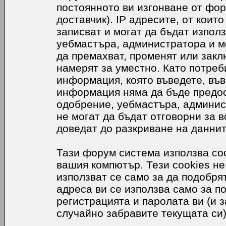
постоянното ви изгонване от фор
доставчик). IP адресите, от коит
записват и могат да бъдат използ
уебмастъра, администратора и м
да премахват, променят или закл
намерят за уместно. Като потреб
информация, която въведете, във
информация няма да бъде предос
одобрение, уебмастъра, админис
не могат да бъдат отговорни за в
доведат до разкриване на даннит
Тази форум система използва coo
вашия компютър. Тези cookies не
използват се само за да подобр
адреса ви се използва само за п
регистрацията и паролата ви (и 
случайно забравите текущата си)