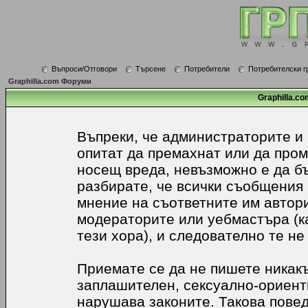
Въпроси/Отговори
Търсене
Потребители
Потребителски г
Graphilla.com Форуми
Graphilla.co
Въпреки, че администраторите и
опитат да премахнат или да про
носещ вреда, невъзможно е да б
разбирате, че всички съобщения
мнение на съответните им автори
модераторите или уебмастъра (к
тези хора), и следователно те не
Приемате се да не пишете никакъ
заплашителен, сексуално-ориенти
нарушава законите. Такова пове