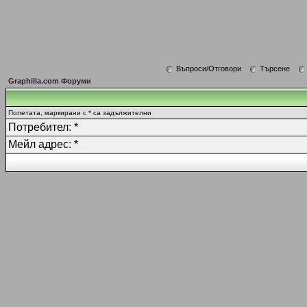
Въпроси/Отговори
Търсене
Graphilla.com Форуми
Полетата, маркирани с * са задължителни
Потребител: *
Мейл адрес: *