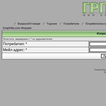
Въпроси/Отговори
Търсене
Потребители
Потребителски г
Graphilla.com Форуми
Изпрат
Полетата, маркирани с * са задължителни
Потребител: *
Мейл адрес: *
Powered by
Tr