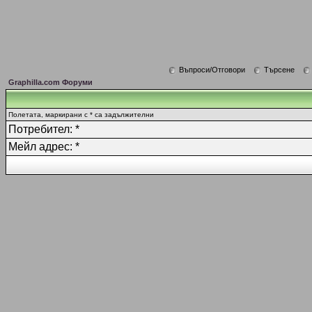
Въпроси/Отговори
Търсене
Graphilla.com Форуми
Полетата, маркирани с * са задължителни
Потребител: *
Мейл адрес: *