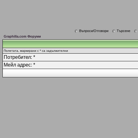
Въпроси/Отговори
Търсене
Graphilla.com Форуми
Полетата, маркирани с * са задължителни
Потребител: *
Мейл адрес: *