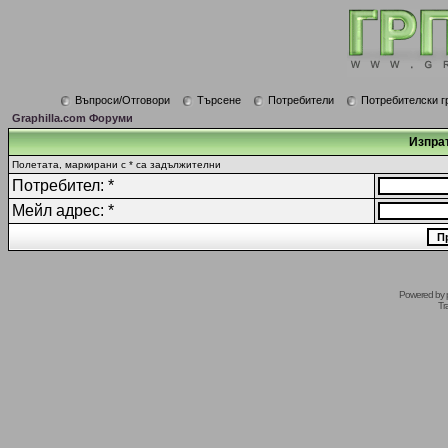
Въпроси/Отговори
Търсене
Потребители
Потребителски г
Graphilla.com Форуми
Изпрат
Полетата, маркирани с * са задължителни
Потребител: *
Мейл адрес: *
Powered by
Tr