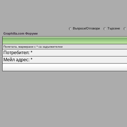
Въпроси/Отговори
Търсене
Graphilla.com Форуми
Полетата, маркирани с * са задължителни
Потребител: *
Мейл адрес: *