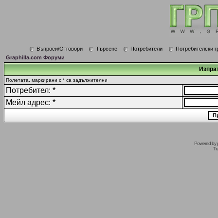
Въпроси/Отговори
Търсене
Потребители
Потребителски г
Graphilla.com Форуми
Изпрат
Полетата, маркирани с * са задължителни
Потребител: *
Мейл адрес: *
Powered by
Tr