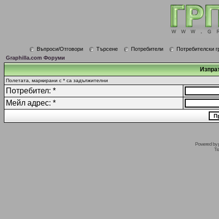
Въпроси/Отговори
Търсене
Потребители
Потребителски г
Graphilla.com Форуми
Изпрат
Полетата, маркирани с * са задължителни
Потребител: *
Мейл адрес: *
Powered by
Tr