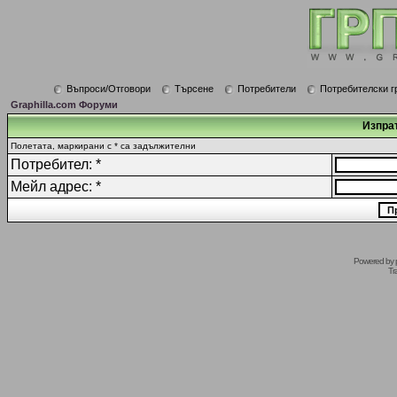
Въпроси/Отговори
Търсене
Потребители
Потребителски г
Graphilla.com Форуми
Изпрат
Полетата, маркирани с * са задължителни
Потребител: *
Мейл адрес: *
Powered by
Tr