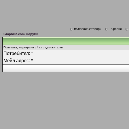
Въпроси/Отговори
Търсене
Graphilla.com Форуми
Полетата, маркирани с * са задължителни
Потребител: *
Мейл адрес: *