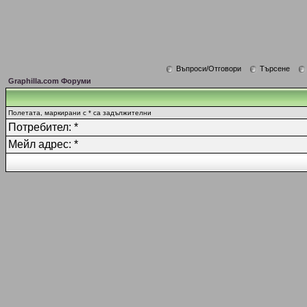
Въпроси/Отговори
Търсене
Graphilla.com Форуми
Полетата, маркирани с * са задължителни
Потребител: *
Мейл адрес: *