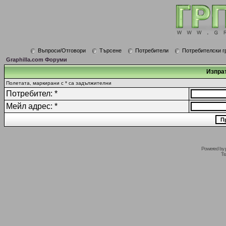
Въпроси/Отговори
Търсене
Потребители
Потребителски г
Graphilla.com Форуми
Изпрат
Полетата, маркирани с * са задължителни
Потребител: *
Мейл адрес: *
Powered by
Tr