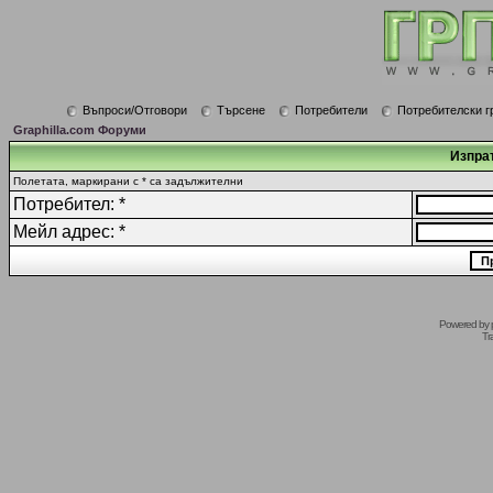
Въпроси/Отговори
Търсене
Потребители
Потребителски г
Graphilla.com Форуми
Изпрат
Полетата, маркирани с * са задължителни
Потребител: *
Мейл адрес: *
Powered by
Tr