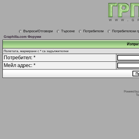
Въпроси/Отговори
Търсене
Потребители
Потребителски г
Graphilla.com Форуми
Изпрат
Полетата, маркирани с * са задължителни
Потребител: *
Мейл адрес: *
Powered by
Tr