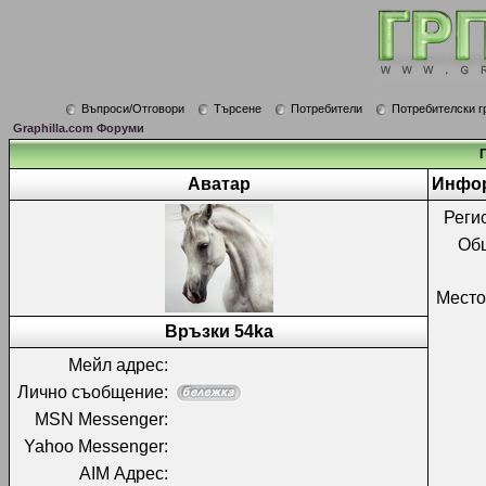
Въпроси/Отговори
Търсене
Потребители
Потребителски г
Graphilla.com Форуми
Аватар
Инфор
Реги
Об
Место
Връзки 54ka
Мейл адрес:
Лично съобщение:
MSN Messenger:
Yahoo Messenger:
AIM Адрес: