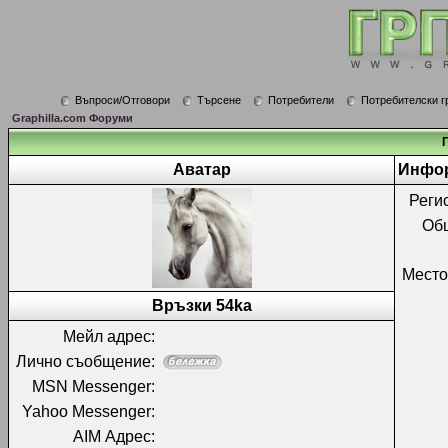
Въпроси/Отговори
Търсене
Потребители
Потребителски г
Graphilla.com Форуми
Аватар
Инфор
Реги
Об
Место
Връзки 54ka
Мейл адрес:
Лично съобщение:
MSN Messenger:
Yahoo Messenger:
AIM Адрес: