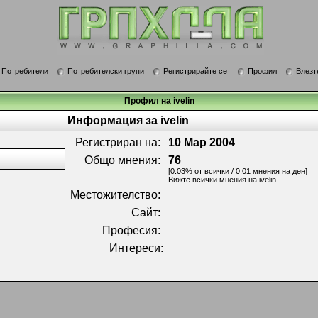
Потребители
Потребителски групи
Регистрирайте се
Профил
Влезт
Профил на ivelin
Информация за ivelin
Регистриран на:
10 Мар 2004
Общо мнения:
76
[0.03% от всички / 0.01 мнения на ден]
Вижте всички мнения на ivelin
Местожителство:
Сайт:
Професия:
Интереси: