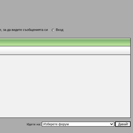
е, за да видите съобщенията си
Вход
Идете на: