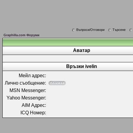
Въпроси/Отговори
Търсене
Graphilla.com Форуми
Аватар
Връзки ivelin
Мейл адрес:
Лично съобщение:
MSN Messenger:
Yahoo Messenger:
AIM Адрес:
ICQ Номер: