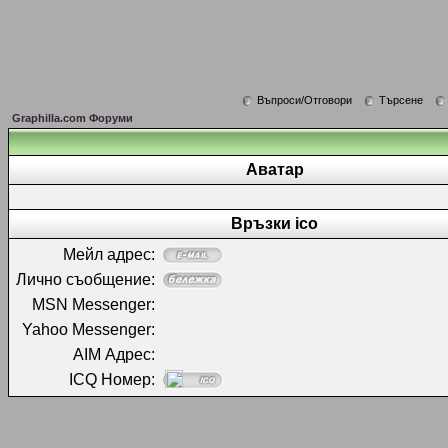
Въпроси/Отговори
Търсене
Graphilla.com Форуми
Аватар
Връзки ico
Мейл адрес:
Лично съобщение:
MSN Messenger:
Yahoo Messenger:
AIM Адрес:
ICQ Номер: