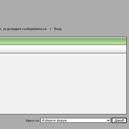
е, за да видите съобщенията си
Вход
Идете на: