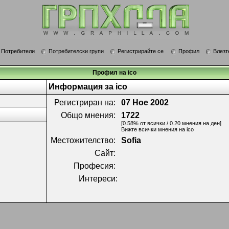
Потребители
Потребителски групи
Регистрирайте се
Профил
Влезт
Профил на ico
Информация за ico
Регистриран на:
07 Ное 2002
Общо мнения:
1722
[0.58% от всички / 0.20 мнения на ден]
Вижте всички мнения на ico
Местожителство:
Sofia
Сайт:
Професия:
Интереси: