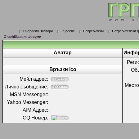
Въпроси/Отговори
Търсене
Потребители
Потребителски г
Graphilla.com Форуми
Аватар
Инфор
Реги
Връзки ico
Об
Мейл адрес:
Место
Лично съобщение:
MSN Messenger:
Yahoo Messenger:
AIM Адрес:
ICQ Номер: