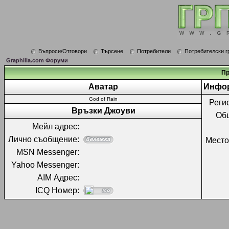
Въпроси/Отговори
Търсене
Потребители
Потребителски г
Graphilla.com Форуми
Пр
Аватар
Инфор
God of Rain
Реги
Връзки Джоуви
Об
Мейл адрес:
Лично съобщение:
Место
MSN Messenger:
Yahoo Messenger:
AIM Адрес:
ICQ Номер: