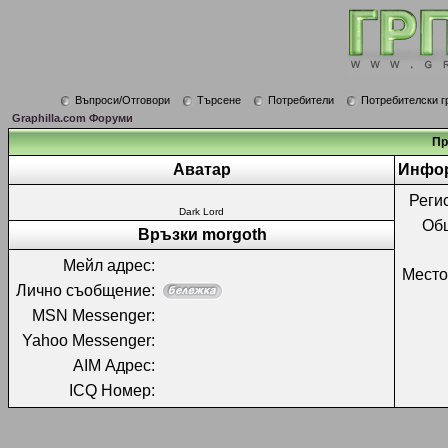
Въпроси/Отговори
Търсене
Потребители
Потребителски г
Graphilla.com Форуми
Пр
Аватар
Инфор
Реги
Dark Lord
Об
Връзки morgoth
Мейл адрес:
Место
Лично съобщение:
MSN Messenger:
Yahoo Messenger:
AIM Адрес:
ICQ Номер: