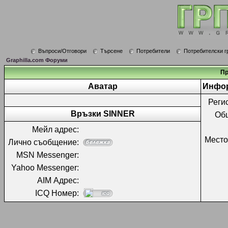
Въпроси/Отговори
Търсене
Потребители
Потребителски г
Graphilla.com Форуми
Пр
Аватар
Инфор
Реги
Връзки SINNER
Об
Мейл адрес:
Место
Лично съобщение:
MSN Messenger:
Yahoo Messenger:
AIM Адрес:
ICQ Номер: