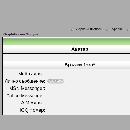
Въпроси/Отговори
Търсене
Graphilla.com Форуми
Аватар
Връзки Joro*
Мейл адрес:
Лично съобщение:
MSN Messenger:
Yahoo Messenger:
AIM Адрес:
ICQ Номер: