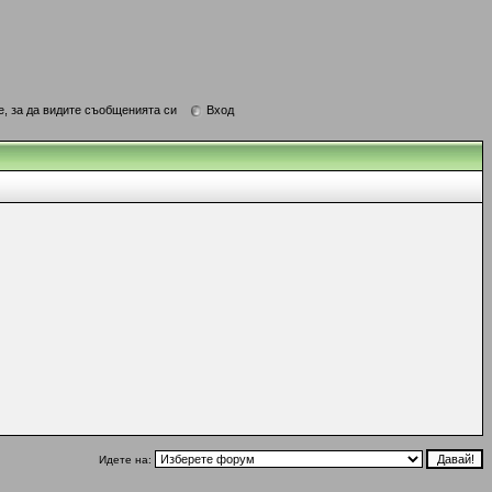
е, за да видите съобщенията си
Вход
Идете на: