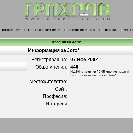
Потребители
Потребителски групи
Регистрирайте се
Профил
Влезт
Профил на Joro*
Информация за Joro*
Регистриран на:
07 Ное 2002
Общо мнения:
446
[0.15% от всички / 0.05 мнения на ден]
Вижте всички мнения на Joro*
Местожителство:
Сайт:
Професия:
Интереси: