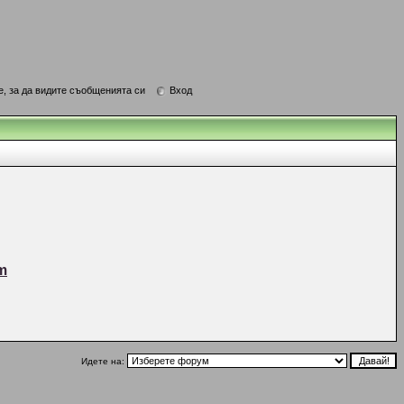
е, за да видите съобщенията си
Вход
m
Идете на: