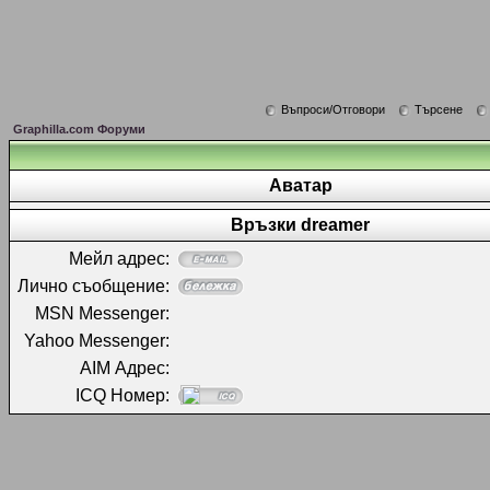
Въпроси/Отговори
Търсене
Graphilla.com Форуми
Аватар
Връзки dreamer
Мейл адрес:
Лично съобщение:
MSN Messenger:
Yahoo Messenger:
AIM Адрес:
ICQ Номер: