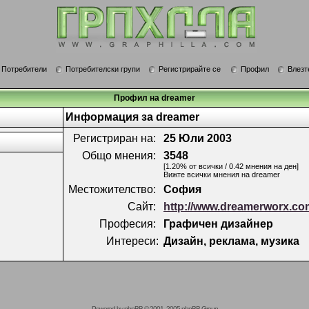
Потребители
Потребителски групи
Регистрирайте се
Профил
Влезт
Профил на dreamer
Информация за dreamer
Регистриран на:
25 Юли 2003
Общо мнения:
3548
[1.20% от всички / 0.42 мнения на ден]
Вижте всички мнения на dreamer
Местожителство:
София
Сайт:
http://www.dreamerworx.co
Професия:
Графичен дизайнер
Интереси:
Дизайн, реклама, музика
Powered by
phpBB
© 2001, 2005 phpBB Group