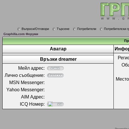
Въпроси/Отговори
Търсене
Потребители
Потребителски г
Graphilla.com Форуми
Пр
Аватар
Инфор
Реги
Връзки dreamer
Об
Мейл адрес:
Лично съобщение:
Место
MSN Messenger:
Yahoo Messenger:
AIM Адрес:
ICQ Номер:
Powered by