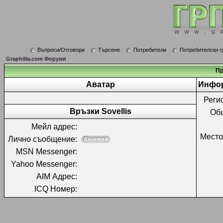
Въпроси/Отговори
Търсене
Потребители
Потребителски г
Graphilla.com Форуми
Пр
Аватар
Инфор
Реги
Връзки Sovellis
Об
Мейл адрес:
Место
Лично съобщение:
MSN Messenger:
Yahoo Messenger:
AIM Адрес:
ICQ Номер: