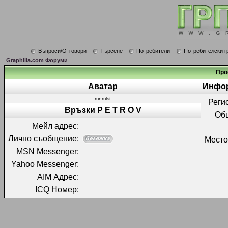
Въпроси/Отговори
Търсене
Потребители
Потребителски г
Graphilla.com Форуми
Про
Аватар
Инфор
mnmlst
Реги
Връзки P E T R O V
Об
Мейл адрес:
Лично съобщение:
Место
MSN Messenger:
Yahoo Messenger:
AIM Адрес:
ICQ Номер: