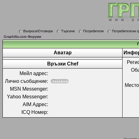
Въпроси/Отговори
Търсене
Потребители
Потребителски г
Graphilla.com Форуми
Аватар
Инфор
Реги
Връзки Chef
Об
Мейл адрес:
Лично съобщение:
Место
MSN Messenger:
Yahoo Messenger:
AIM Адрес:
ICQ Номер:
Powered by