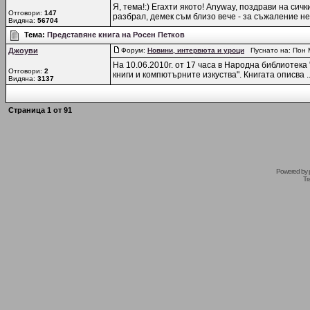
Я, тема!:) Егахти якото! Anyway, поздрави на сич
Отговори:
147
разбрал, демек съм близо вече - за съжаление не т
Видяна:
56704
Тема:
Представяне книга на Росен Петков
Джоуви
Форум:
Новини, интервюта и уроци
Пуснато на: Пон 
На 10.06.2010г. от 17 часа в Народна библиотека
Отговори:
2
книги и компютърните изкуства". Книгата описва ..
Видяна:
3137
Страница
1
от
91
Powered by
Tr