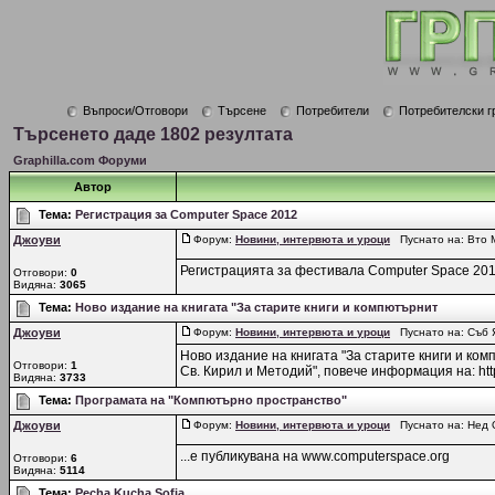
Въпроси/Отговори
Търсене
Потребители
Потребителски г
Търсенето даде 1802 резултата
Graphilla.com Форуми
Автор
Тема:
Регистрация за Computer Space 2012
Джоуви
Форум:
Новини, интервюта и уроци
Пуснато на: Вто М
Регистрацията за фестивала Computer Space 2012 
Отговори:
0
Видяна:
3065
Тема:
Ново издание на книгата "За старите книги и компютърнит
Джоуви
Форум:
Новини, интервюта и уроци
Пуснато на: Съб Я
Ново издание на книгата "За старите книги и ком
Отговори:
1
Св. Кирил и Методий", повече информация на: http:/
Видяна:
3733
Тема:
Програмата на "Компютърно пространство"
Джоуви
Форум:
Новини, интервюта и уроци
Пуснато на: Нед О
...е публикувана на www.computerspace.org
Отговори:
6
Видяна:
5114
Тема:
Pecha Kucha Sofia