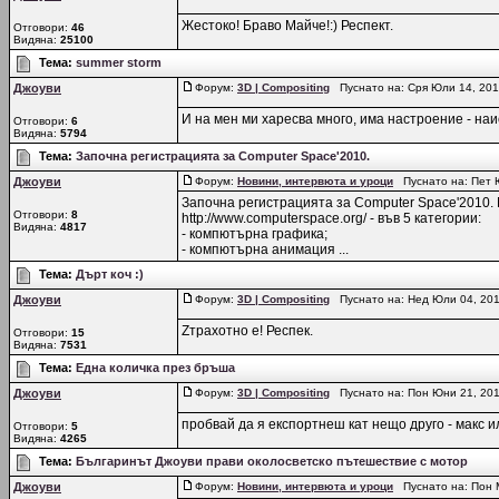
Жестоко! Браво Майче!:) Респект.
Отговори:
46
Видяна:
25100
Тема:
summer storm
Джоуви
Форум:
3D | Compositing
Пуснато на: Сря Юли 14, 20
И на мен ми харесва много, има настроение - наи
Отговори:
6
Видяна:
5794
Тема:
Започна регистрацията за Computer Space'2010.
Джоуви
Форум:
Новини, интервюта и уроци
Пуснато на: Пет 
Започна регистрацията за Computer Space'2010. 
Отговори:
8
http://www.computerspace.org/ - във 5 категории:
Видяна:
4817
- компютърна графика;
- компютърна анимация ...
Тема:
Дърт коч :)
Джоуви
Форум:
3D | Compositing
Пуснато на: Нед Юли 04, 20
Zтрахотно е! Респек.
Отговори:
15
Видяна:
7531
Тема:
Една количка през бръша
Джоуви
Форум:
3D | Compositing
Пуснато на: Пон Юни 21, 20
пробвай да я експортнеш кат нещо друго - макс и
Отговори:
5
Видяна:
4265
Тема:
Българинът Джоуви прави околосветско пътешествие с мотор
Джоуви
Форум:
Новини, интервюта и уроци
Пуснато на: Пон 