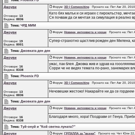
Тема:
Phoenix FD
Джоуви
Форум:
3D | Compositing
Пуснато на: Пет Авг 20, 201
Като бях малък и си играех с пироклъстер, мечта
Отговори:
13
Ся почвам да си мечтая за симулация в реално 
Видяна:
8836
Тема:
ЧРД МИМ
Джоуви
Форум:
Новини, интервюта и уроци
Пуснато на: Пет А
Супер-страхотно щастлив рожден ден Милена, какт
Отговори:
19
Видяна:
8001
Тема:
Джовката ден ден
Джоуви
Форум:
Новини, интервюта и уроци
Пуснато на: Пет А
ужас, пак блея. Джовка жив и здрав на гоооляяям
Отговори:
16
Сорри че не видях темата по-рано, занемарих влиз
Видяна:
8338
Тема:
Phoenix FD
Джоуви
Форум:
3D | Compositing
Пуснато на: Пет Авг 20, 201
Нечовешки жестоко! Накарайте ни да се гордеем 
Отговори:
13
Видяна:
8836
Тема:
Джовката ден ден
Джоуви
Форум:
Новини, интервюта и уроци
Пуснато на: Пет А
Благодаря много, хора! Поздрави от Генуа. Приби
Отговори:
16
Видяна:
8338
Тема:
Туй-онуй и "Кой светна луната?"
Джоуви
Форум:
ГРПХЛЛА за "всеки"
Пуснато на: Чет Юли 22,