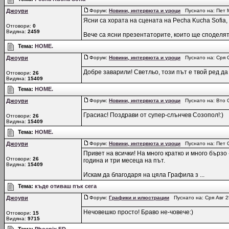
Джоуви
Форум:
Новини, интервюта и уроци
Пуснато на: Пет М
Ясни са хората на сцената на Pecha Kucha Sofia,
Отговори:
0
Видяна:
2459
Вече са ясни презентаторите, които ще споделят 
Тема:
HOME.
Джоуви
Форум:
Новини, интервюта и уроци
Пуснато на: Сря С
Добре заварили! Светльо, този път е твой ред д
Отговори:
26
Видяна:
15409
Тема:
HOME.
Джоуви
Форум:
Новини, интервюта и уроци
Пуснато на: Вто С
Грасиас! Поздрави от супер-слънчев Созопол!:)
Отговори:
26
Видяна:
15409
Тема:
HOME.
Джоуви
Форум:
Новини, интервюта и уроци
Пуснато на: Пет С
Привет на всички! На много кратко и много бързо 
Отговори:
26
година и три месеца на път.
Видяна:
15409
Искам да благодаря на цяла Графила з ...
Тема:
къде отиваш пък сега
Джоуви
Форум:
Графики и илюстрации
Пуснато на: Сря Авг 2
Нечовешко просто! Браво не-човече:)
Отговори:
15
Видяна:
9715