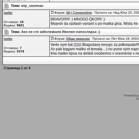
Тема:
wip_caveman
ivelin
Форум:
3D | Compositing
Пуснато на: Нед Юни 20, 20
BRAVO!!!!!!! :) MNOGO QKO!!!!! :)
Отговори:
18
Mojesh da opitash variant s po-malka glva. Mislq 4e 
Видяна:
9801
Тема:
Ако не сте забелязвали Ивелин напоследък ;)
ivelin
Форум:
Общи приказки
Пуснато на: Пет Юни 18, 2004
Ve4e sym tuk:)))))) Blagodarq mnogo za pdkrepata!!!
Отговори:
7
Az pak bqgam malko ot temata...:) no pone sym napra
Видяна:
5378
Ima malko lipsa na detaili osobenno v sravnenie s ne
Страница
1
от
4
Powered by
Tr