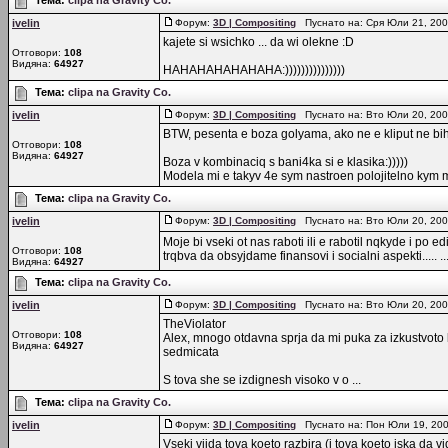
Тема:
clipa na Gravity Co.
ivelin
Форум:
3D | Compositing
Пуснато на: Сря Юли 21, 200
kajete si wsichko ... da wi olekne :D
Отговори:
108
Видяна:
64927
HAHAHAHAHAHAHA:)))))))))))))))
Тема:
clipa na Gravity Co.
ivelin
Форум:
3D | Compositing
Пуснато на: Вто Юли 20, 20
BTW, pesenta e boza golyama, ako ne e kliput ne bih 
Отговори:
108
Видяна:
64927
Boza v kombinaciq s bani4ka si e klasika:)))))
Modela mi e takyv 4e sym nastroen polojitelno kym m
Тема:
clipa na Gravity Co.
ivelin
Форум:
3D | Compositing
Пуснато на: Вто Юли 20, 20
Moje bi vseki ot nas raboti ili e rabotil nqkyde i po
Отговори:
108
trqbva da obsyjdame finansovi i socialni aspekti..... ..
Видяна:
64927
Тема:
clipa na Gravity Co.
ivelin
Форум:
3D | Compositing
Пуснато на: Вто Юли 20, 200
TheViolator
Отговори:
108
Alex, mnogo otdavna sprja da mi puka za izkustvoto
Видяна:
64927
sedmicata
S tova she se izdignesh visoko v o ...
Тема:
clipa na Gravity Co.
ivelin
Форум:
3D | Compositing
Пуснато на: Пон Юли 19, 20
Vseki vijda tova koeto razbira (i tova koeto iska da v