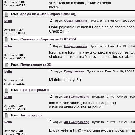
Отговори:
108
si e to4no na mqstoto , to4no za neq!!!
Видяна:
64927
Iskam ...
Тема:
aре да ни е жив и здрав r1dler-a:)))
ivelin
Форум:
Общи приказки
Пуснато на: Пон Юли 19, 2004
Dobri pojelaniq i ot men!!! Poneje ne se znaem ot deca
Отговори:
27
Chestito!!!:))
Видяна:
13360
Тема:
Снимки от сбирката на 17.07.2004
ivelin
Форум:
Общи приказки
Пуснато на: Пон Юли 19, 2004
foruma si e forum, ma jiviq kontakt si e drugo nesht
Отговори:
66
studena..... taka ili ina4e prez lqtoto trudno se rab ...
Видяна:
30547
Тема:
Представяне за 3D
ivelin
Форум:
Представяне
Пуснато на: Пон Юли 19, 2004 
Mi dobre doshyl!!! :)
Отговори:
14
Видяна:
12111
Тема:
препресс релакс
ivelin
Форум:
3D | Compositing
Пуснато на: Чет Юли 08, 20
Ima vic , she stane!:) na men mi dopada:)
Отговори:
20
davai da vidim kvo she se polu4i
Видяна:
12094
Тема:
Автопортрет
ivelin
Форум:
3D | Compositing
Пуснато на: Вто Юни 29, 200
E tova ve4e si ti!:))))) Ma drugiq pyt da si po-usmihnat:
Отговори:
40
Видяна:
20545