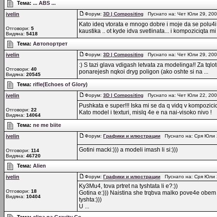
Тема:
... ABS ...
ivelin
Форум:
3D | Compositing
Пуснато на: Чет Юли 29, 20
Kato ideq vtorata e mnogo dobre i moje da se polu4i. 
Отговори:
5
kaustika .. ot kyde idva svetlinata... i kompoziciqta mi 
Видяна:
5418
Тема:
Автопортрет
ivelin
Форум:
3D | Compositing
Пуснато на: Чет Юли 29, 20
:) S tazi glava vdigash letvata za modelinga!! Za tqlot
Отговори:
40
ponarejesh nqkoi dryg poligon (ako oshte si na ...
Видяна:
20545
Тема:
rifle(Echoes of Glory)
ivelin
Форум:
3D | Compositing
Пуснато на: Чет Юли 22, 200
Pushkata e super!!! Iska mi se da q vidq v kompozic
Отговори:
22
Kato model i texturi, mislq 4e e na nai-visoko nivo !
Видяна:
14064
Тема:
ne me biite
ivelin
Форум:
Графики и илюстрации
Пуснато на: Сря Юли 
Gotini macki:))) a modeli imash li si:)))
Отговори:
114
Видяна:
46720
Тема:
Alien
ivelin
Форум:
Графики и илюстрации
Пуснато на: Сря Юли 
Ky3Mu4, tova prtret na tyshtata li e?:))
Отговори:
18
Gotina e:))) Naistina she trqbva malko pove4e obem k
Видяна:
10404
tyshta:)))
U ...