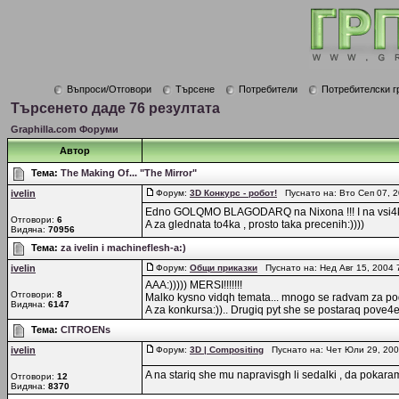
Въпроси/Отговори
Търсене
Потребители
Потребителски г
Търсенето даде 76 резултата
Graphilla.com Форуми
Автор
Тема:
The Making Of... "The Mirror"
ivelin
Форум:
3D Конкурс - робот!
Пуснато на: Вто Сеп 07, 
Edno GOLQMO BLAGODARQ na Nixona !!! I na vsi4ki 
Отговори:
6
A za glednata to4ka , prosto taka precenih:))))
Видяна:
70956
Тема:
za ivelin i machineflesh-a:)
ivelin
Форум:
Общи приказки
Пуснато на: Нед Авг 15, 2004
AAA:))))) MERSI!!!!!!!
Отговори:
8
Malko kysno vidqh temata... mnogo se radvam za pod
Видяна:
6147
A za konkursa:)).. Drugiq pyt she se postaraq pove4e 
Тема:
CITROENs
ivelin
Форум:
3D | Compositing
Пуснато на: Чет Юли 29, 20
A na stariq she mu napravisgh li sedalki , da pokaram
Отговори:
12
Видяна:
8370