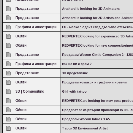
Представяне
Artshard is looking for 3D Animators
Представяне
Artshard is looking for 2D Artists and Anima
Графики и илюстрации
Eti - малко ъпдейт след дъъълго отсъствие
Обяви
REDVERTEX looking for experienced 3D Artis
Обяви
REDVERTEX looking for new compositor/moti
Представяне
Продавам Wacom Cintiq Companion 2 - 12
Графики и илюстрации
как не ни е срам ?
Представяне
3D представяне
Обяви
Продавам комикси и графични новели
3D | Compositing
Girl_with tattoo
Обяви
REDVERTEX are looking for new post-product
Обяви
Продават се сървърни процесори INTEL 
Обяви
Продавам Wacom Intuos 3 A5
Обяви
Търся 3D Environment Artist