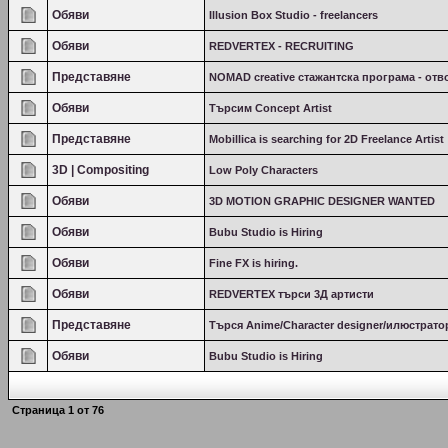
Обяви
Illusion Box Studio - freelancers
Обяви
REDVERTEX - RECRUITING
Представяне
NOMAD creative стажантска програма - отв
Обяви
Търсим Concept Artist
Представяне
Mobillica is searching for 2D Freelance Artist
3D | Compositing
Low Poly Characters
Обяви
3D MOTION GRAPHIC DESIGNER WANTED
Обяви
Bubu Studio is Hiring
Обяви
Fine FX is hiring.
Обяви
REDVERTEX търси 3Д артисти
Представяне
Търся Anime/Character designer/илюстрато
Обяви
Bubu Studio is Hiring
Страница
1
от
76