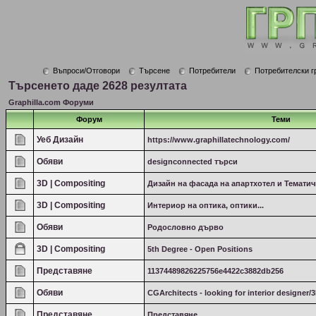
Въпроси/Отговори
Търсене
Потребители
Потребителски г
Търсенето даде 2628 резултата
Graphilla.com Форуми
Форум
Теми
Уеб Дизайн
https://www.graphillatechnology.com/
Обяви
designconnected търси
3D | Compositing
Дизайн на фасада на апартхотел и Тематич
3D | Compositing
Интериор на оптика, оптики...
Обяви
Родословно дърво
3D | Compositing
5th Degree - Open Positions
Представяне
11374489826225756e4422c3882db256
Обяви
CGArchitects - looking for interior designer/3
Представяне
Представяне