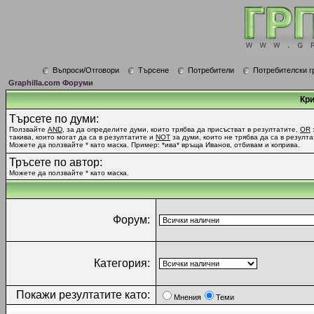
Въпроси/Отговори
Търсене
Потребители
Потребителски г
Graphilla.com Форуми
Кри
Търсете по думи:
Ползвайте
AND
, за да определите думи, които трябва да присъстват в резултатите,
OR
такива, които могат да са в резултатите и
NOT
за думи, които не трябва да са в резулта
Можете да ползвайте * като маска. Пример: *ива* връща Иванов, отбивам и коприва.
Тръсете по автор:
Можете да ползвайте * като маска.
Форум:
Категория:
Покажи резултатите като:
Мнения
Теми