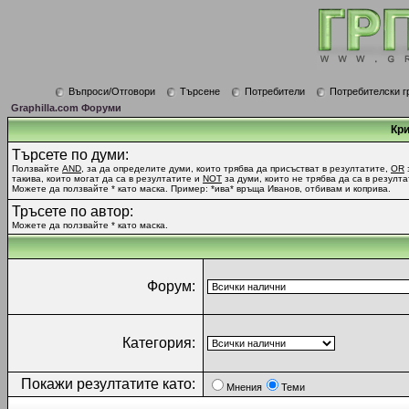
Въпроси/Отговори
Търсене
Потребители
Потребителски г
Graphilla.com Форуми
Кри
Търсете по думи:
Ползвайте
AND
, за да определите думи, които трябва да присъстват в резултатите,
OR
такива, които могат да са в резултатите и
NOT
за думи, които не трябва да са в резулта
Можете да ползвайте * като маска. Пример: *ива* връща Иванов, отбивам и коприва.
Тръсете по автор:
Можете да ползвайте * като маска.
Форум:
Категория:
Покажи резултатите като:
Мнения
Теми