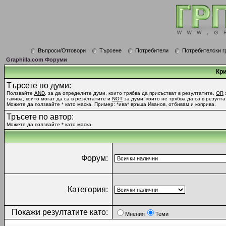
Въпроси/Отговори
Търсене
Потребители
Потребителски г
Graphilla.com Форуми
Кри
Търсете по думи:
Ползвайте
AND
, за да определите думи, които трябва да присъстват в резултатите,
OR
такива, които могат да са в резултатите и
NOT
за думи, които не трябва да са в резулта
Можете да ползвайте * като маска. Пример: *ива* връща Иванов, отбивам и коприва.
Тръсете по автор:
Можете да ползвайте * като маска.
Форум:
Категория:
Покажи резултатите като:
Мнения
Теми