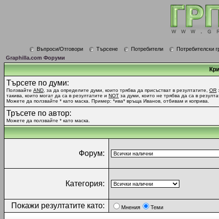
Въпроси/Отговори
Търсене
Потребители
Потребителски г
Graphilla.com Форуми
Кри
Търсете по думи:
Ползвайте
AND
, за да определите думи, които трябва да присъстват в резултатите,
OR
такива, които могат да са в резултатите и
NOT
за думи, които не трябва да са в резулта
Можете да ползвайте * като маска. Пример: *ива* връща Иванов, отбивам и коприва.
Тръсете по автор:
Можете да ползвайте * като маска.
Форум:
Категория:
Покажи резултатите като:
Мнения
Теми