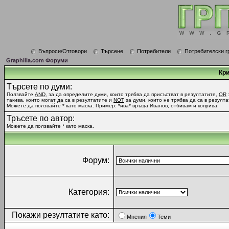
Въпроси/Отговори
Търсене
Потребители
Потребителски г
Graphilla.com Форуми
Кри
Търсете по думи:
Ползвайте
AND
, за да определите думи, които трябва да присъстват в резултатите,
OR
такива, които могат да са в резултатите и
NOT
за думи, които не трябва да са в резулта
Можете да ползвайте * като маска. Пример: *ива* връща Иванов, отбивам и коприва.
Тръсете по автор:
Можете да ползвайте * като маска.
Форум:
Категория:
Покажи резултатите като:
Мнения
Теми