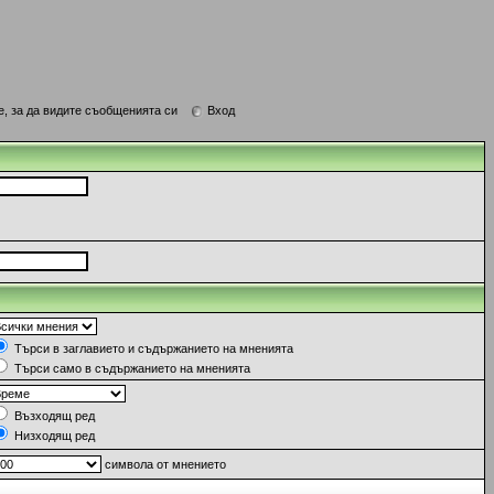
е, за да видите съобщенията си
Вход
Търси в заглавието и съдържанието на мненията
Търси само в съдържанието на мненията
Възходящ ред
Низходящ ред
символа от мнението