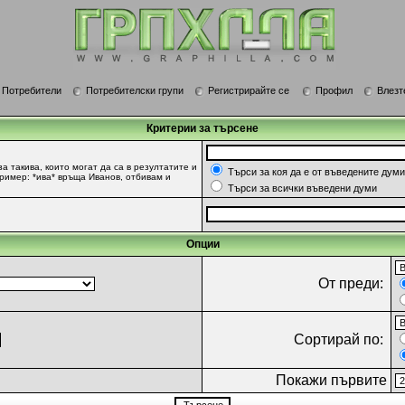
Потребители
Потребителски групи
Регистрирайте се
Профил
Влезт
Критерии за търсене
за такива, които могат да са в резултатите и
Търси за коя да е от въведените думи
Пример: *ива* връща Иванов, отбивам и
Търси за всички въведени думи
Опции
От преди:
Сортирай по:
Покажи първите