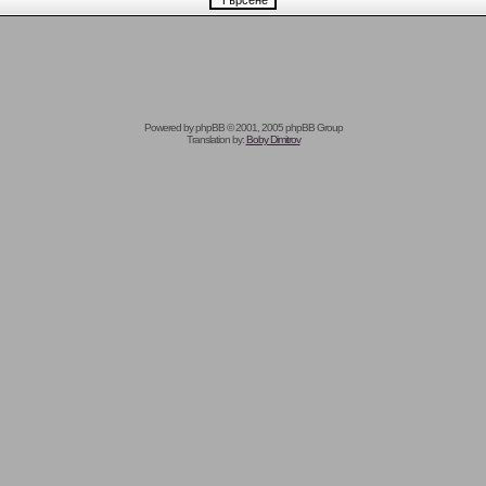
Powered by
phpBB
© 2001, 2005 phpBB Group
Translation by:
Boby Dimitrov