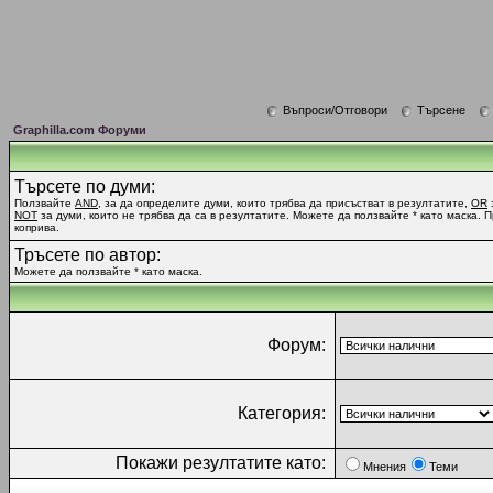
Въпроси/Отговори
Търсене
Graphilla.com Форуми
Търсете по думи:
Ползвайте
AND
, за да определите думи, които трябва да присъстват в резултатите,
OR
NOT
за думи, които не трябва да са в резултатите. Можете да ползвайте * като маска. 
коприва.
Тръсете по автор:
Можете да ползвайте * като маска.
Форум:
Категория:
Покажи резултатите като:
Мнения
Теми