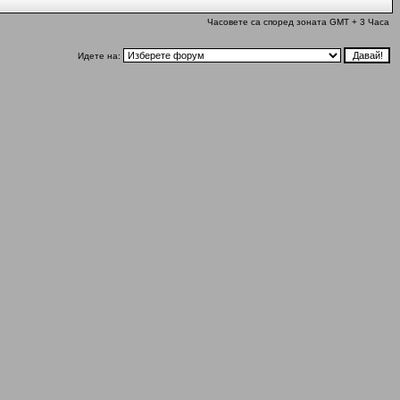
Часовете са според зоната GMT + 3 Часа
Идете на: