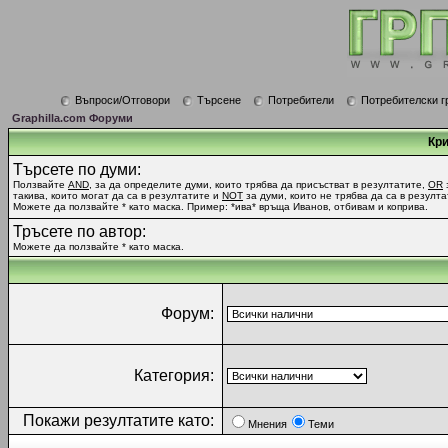
Въпроси/Отговори
Търсене
Потребители
Потребителски г
Graphilla.com Форуми
Кри
Търсете по думи:
Ползвайте
AND
, за да определите думи, които трябва да присъстват в резултатите,
OR
такива, които могат да са в резултатите и
NOT
за думи, които не трябва да са в резулта
Можете да ползвайте * като маска. Пример: *ива* връща Иванов, отбивам и коприва.
Тръсете по автор:
Можете да ползвайте * като маска.
Форум:
Категория:
Покажи резултатите като:
Мнения
Теми