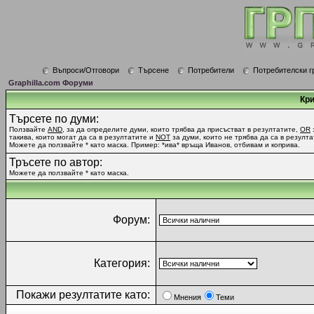
Въпроси/Отговори
Търсене
Потребители
Потребителски г
Graphilla.com Форуми
Кри
Търсете по думи:
Ползвайте
AND
, за да определите думи, които трябва да присъстват в резултатите,
OR
такива, които могат да са в резултатите и
NOT
за думи, които не трябва да са в резулта
Можете да ползвайте * като маска. Пример: *ива* връща Иванов, отбивам и коприва.
Тръсете по автор:
Можете да ползвайте * като маска.
Форум:
Категория:
Покажи резултатите като:
Мнения
Теми