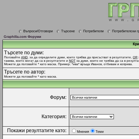
Въпроси/Отговори
Търсене
Потребители
Потребителски г
Graphilla.com Форуми
Кри
Търсете по думи:
Ползвайте
AND
, за да определите думи, които трябва да присъстват в резултатите,
OR
такива, които могат да са в резултатите и
NOT
за думи, които не трябва да са в резулта
Можете да ползвайте * като маска. Пример: *ива* връща Иванов, отбивам и коприва.
Тръсете по автор:
Можете да ползвайте * като маска.
Форум:
Категория:
Покажи резултатите като:
Мнения
Теми