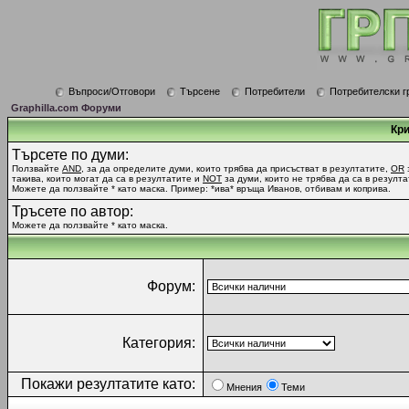
Въпроси/Отговори
Търсене
Потребители
Потребителски г
Graphilla.com Форуми
Кри
Търсете по думи:
Ползвайте
AND
, за да определите думи, които трябва да присъстват в резултатите,
OR
такива, които могат да са в резултатите и
NOT
за думи, които не трябва да са в резулта
Можете да ползвайте * като маска. Пример: *ива* връща Иванов, отбивам и коприва.
Тръсете по автор:
Можете да ползвайте * като маска.
Форум:
Категория:
Покажи резултатите като:
Мнения
Теми